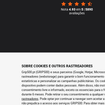
Nota
4.93
em
5
|
5890
avaliações
SOBRE COOKIES E OUTROS RASTREADORES
Grip500.pt (GRIP500) e seus parceiros (Google, Hotjar, Micros
rastreadores (webstorage) para garantir o bom funcionamento 
estatísticas e personalizar as campanhas publicitárias. Os co
dispositivo podem conter dados pessoais. Além disso, não ins
consentimento livre e informado, exceto os essenciais para 
durante 6 meses. Pode retirar o seu consentimento a qualque
rastreadores
. Pode optar por continuar a navegar sem aceitar a
não prejudica o acesso aos serviços GRIP500. Para obter mai