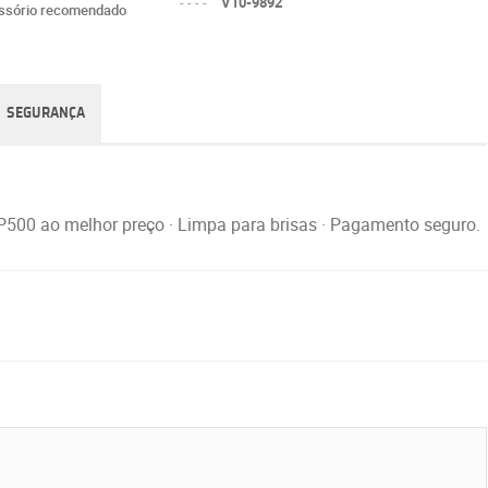
----
V10-9892
ssório recomendado
SEGURANÇA
IP500 ao melhor preço · Limpa para brisas · Pagamento seguro.