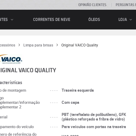
OPINIÃO CLIENTES
PERGUNTAS 
CORRENTES DE NEVE
ÓLEOS
NTES
LOJA
cessórios
Limpa para brisas
Original VAICO Quality
IGINAL VAICO QUALITY
acterísticas
o de montagem
----
Traseira esquerda
igo
plementar/informação
----
Com capa
plementar 2
PBT (tereftalato de polibutileno), GFK
erial
----
(plástico reforçado a fribra de vidro)
ipamento do veículo
----
Para veículos com portas na traseira
ero de referência do