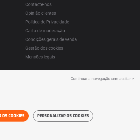
Contacte-nos
Opinião clientes
Política de Privacidade
Carta de moderação
Condições gerais de venda
Gestão dos cookies
Menções legais
Continuar a navegação sem aceitar >
R OS COOKIES
PERSONALIZAR OS COOKIES