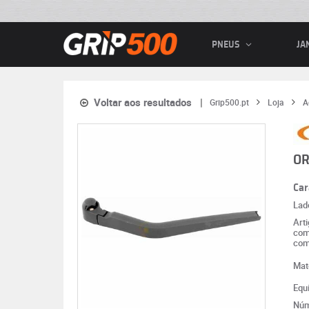
PNEUS
JA
Voltar aos resultados
Grip500.pt
Loja
A
OR
Car
Lad
Art
com
com
Mat
Equ
Núm