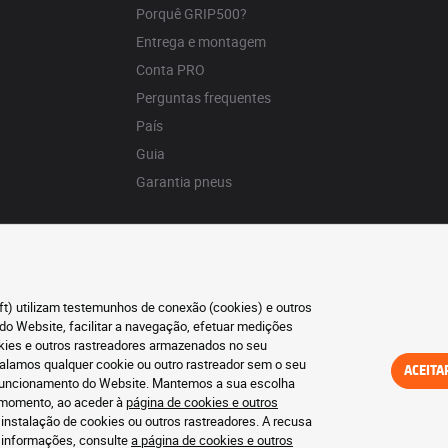
Porquê GRIP500?
Entrega e montagem
Conta PRO
Perguntas frequentes
País
Guia
Garantia pneus
oft) utilizam testemunhos de conexão (cookies) e outros
do Website, facilitar a navegação, efetuar medições
okies e outros rastreadores armazenados no seu
talamos qualquer cookie ou outro rastreador sem o seu
ACEITA
o funcionamento do Website. Mantemos a sua escolha
r momento, ao aceder à
página de cookies e outros
 instalação de cookies ou outros rastreadores. A recusa
s informações, consulte
a página de cookies e outros