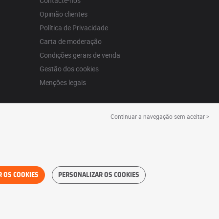
Contacte-nos
Opinião clientes
Política de Privacidade
Carta de moderação
Condições gerais de venda
Gestão dos cookies
Menções legais
Continuar a navegação sem aceitar >
R OS COOKIES
PERSONALIZAR OS COOKIES