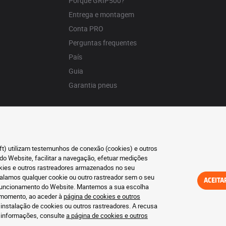
Porquê GRIP500?
Entrega e montagem
Conta PRO
Perguntas frequentes
País
Guia
Garantia pneus
oft) utilizam testemunhos de conexão (cookies) e outros
do Website, facilitar a navegação, efetuar medições
okies e outros rastreadores armazenados no seu
talamos qualquer cookie ou outro rastreador sem o seu
ACEITA
o funcionamento do Website. Mantemos a sua escolha
r momento, ao aceder à
página de cookies e outros
 instalação de cookies ou outros rastreadores. A recusa
s informações, consulte
a página de cookies e outros