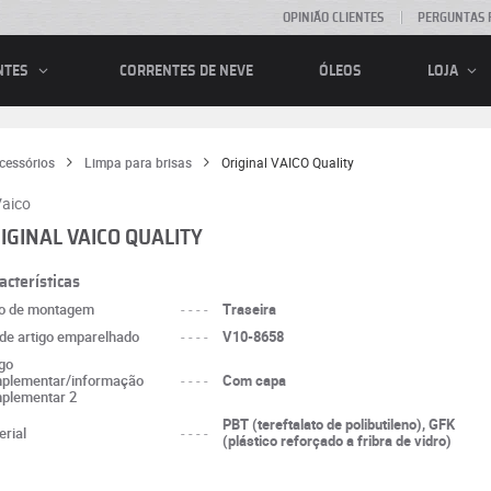
OPINIÃO CLIENTES
PERGUNTAS 
CORRENTES DE NEVE
ÓLEOS
NTES
LOJA
cessórios
Limpa para brisas
Original VAICO Quality
IGINAL VAICO QUALITY
acterísticas
o de montagem
----
Traseira
 de artigo emparelhado
----
V10-8658
igo
plementar/informação
----
Com capa
plementar 2
PBT (tereftalato de polibutileno), GFK
erial
----
(plástico reforçado a fribra de vidro)