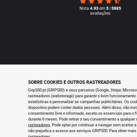
Nota
4.93
em
5
|
5885
avaliações
SOBRE COOKIES E OUTROS RASTREADORES
Grip500.pt (GRIP500) e seus parceiros (Google, Hotjar, Micros
rastreadores (webstorage) para garantir o bom funcionamento 
estatísticas e personalizar as campanhas publicitárias. Os co
dispositivo podem conter dados pessoais. Além disso, não ins
consentimento livre e informado, exceto os essenciais para 
durante 6 meses. Pode retirar o seu consentimento a qualque
rastreadores
. Pode optar por continuar a navegar sem aceitar a
não prejudica o acesso aos serviços GRIP500. Para obter mai
rastreadores
.