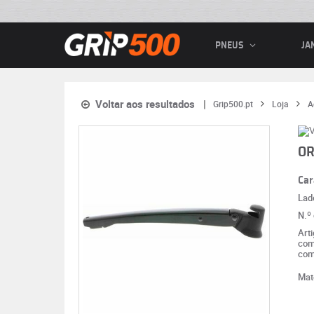
PNEUS
JA
Voltar aos resultados
Grip500.pt
Loja
A
OR
Car
Lad
N.º
Art
com
com
Mat