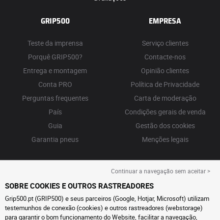
GRIP500
EMPRESA
Teste da imprensa
Serviço clientes
Porquê GRIP500?
Contacte-nos
Entrega e montagem
Opinião clientes
Conta PRO
Política de Privacidade
Perguntas frequentes
Carta de moderação
País
Condições gerais de venda
Guia
Gestão dos cookies
Garantia pneus
Menções legais
Continuar a navegação sem aceitar >
SOBRE COOKIES E OUTROS RASTREADORES
Grip500.pt (GRIP500) e seus parceiros (Google, Hotjar, Microsoft) utilizam
testemunhos de conexão (cookies) e outros rastreadores (webstorage)
para garantir o bom funcionamento do Website, facilitar a navegação,