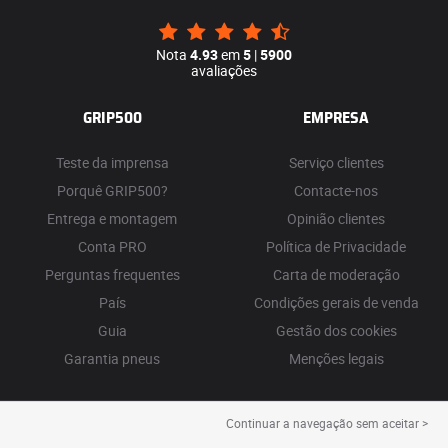
Nota
4.93
em
5
|
5900
avaliações
GRIP500
EMPRESA
Teste da imprensa
Serviço clientes
Porquê GRIP500?
Contacte-nos
Entrega e montagem
Opinião clientes
Conta PRO
Política de Privacidade
Perguntas frequentes
Carta de moderação
País
Condições gerais de venda
Guia
Gestão dos cookies
Garantia pneus
Menções legais
Continuar a navegação sem aceitar >