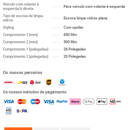
Veículo com volante à
----
Para veículo com volante à esquerda
esquerda/à direita
Tipo de escova de limpa-
----
Escova limpa-vidros plana
vidros
Styling
----
Com spoiler
Comprimento 1 [mm]
----
650 Mm
Comprimento 2 [mm]
----
500 Mm
Comprimento 1 [polegadas]
----
26 Polegadas
Comprimento 2 [polegadas]
----
20 Polegadas
Os nossos parceiros
Os nossos métodos de pagamento