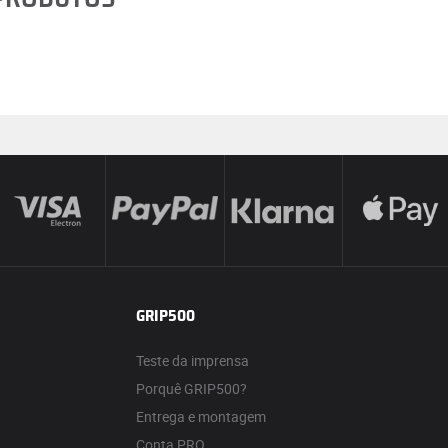
GRIP500
Teste da imprensa
Porquê GRIP500?
Entrega e montagem
Conta PRO