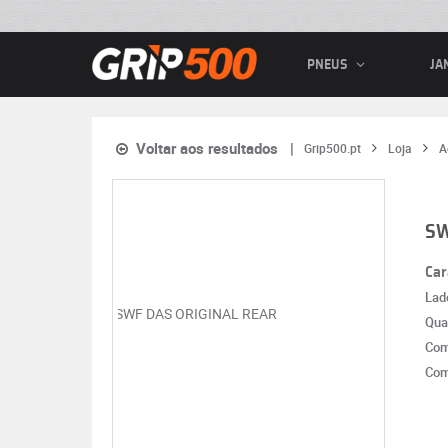
PNEUS
JA
Voltar aos resultados
Grip500.pt
Loja
A
SW
Car
Lad
Qua
Com
Com