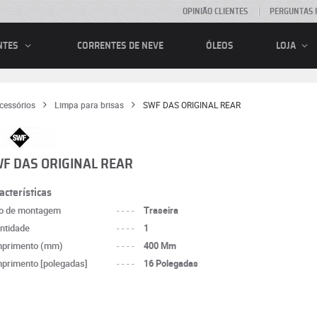
OPINIÃO CLIENTES
PERGUNTAS 
CORRENTES DE NEVE
ÓLEOS
NTES
LOJA
cessórios
Limpa para brisas
SWF DAS ORIGINAL REAR
F DAS ORIGINAL REAR
acterísticas
o de montagem
----
Traseira
ntidade
----
1
primento (mm)
----
400 Mm
primento [polegadas]
----
16 Polegadas