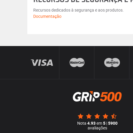
Recursos dedicados à segurança e aos produtos.
Documentação
Nota
4.93
em
5
|
5900
avaliações