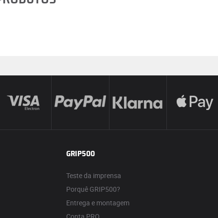
GRIP500
Teste da imprensa
Porquê GRIP500?
Entrega e montagem
Conta PRO