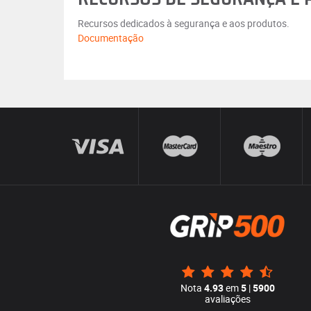
Recursos dedicados à segurança e aos produtos.
Documentação
Nota
4.93
em
5
|
5900
avaliações