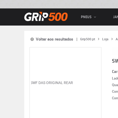
PNEUS
JA
Voltar aos resultados
Grip500.pt
Loja
A
SW
Car
Lad
Qua
Com
Com