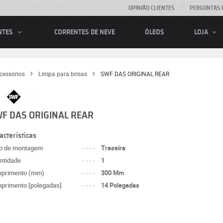
OPINIÃO CLIENTES
PERGUNTAS 
CORRENTES DE NEVE
ÓLEOS
NTES
LOJA
cessórios
Limpa para brisas
SWF DAS ORIGINAL REAR
F DAS ORIGINAL REAR
acterísticas
o de montagem
----
Traseira
ntidade
----
1
primento (mm)
----
300 Mm
primento [polegadas]
----
14 Polegadas