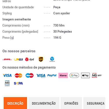
vidros
Unidade de quantidade
----
Peça
Styling
----
Com spoiler
Imagem semelhante
Comprimento (mm)
----
730 Mm
Comprimento [polegadas]
----
30 Polegadas
Peso [g]
----
194 G
Os nossos parceiros
Os nossos métodos de pagamento
DESCRIÇÃO
DOCUMENTAÇÃO
OPINIÕES
SEGURANÇA