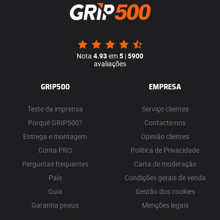
Nota
4.93
em
5
|
5900
avaliações
GRIP500
EMPRESA
Teste da imprensa
Serviço clientes
Porquê GRIP500?
Contacte-nos
Entrega e montagem
Opinião clientes
Conta PRO
Política de Privacidade
Perguntas frequentes
Carta de moderação
País
Condições gerais de venda
Guia
Gestão dos cookies
Garantia pneus
Menções legais