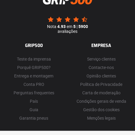
Nota
4.93
em
5
|
5900
avaliações
GRIP500
EMPRESA
Teste da imprensa
Serviço clientes
Porquê GRIP500?
Contacte-nos
Entrega e montagem
Opinião clientes
Conta PRO
Política de Privacidade
Perguntas frequentes
Carta de moderação
País
Condições gerais de venda
Guia
Gestão dos cookies
Garantia pneus
Menções legais