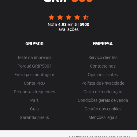
Nota
4.93
em
5
|
5900
avaliações
GRIP500
EMPRESA
Teste da imprensa
Serviço clientes
Porquê GRIP500?
Contacte-nos
Entrega e montagem
Opinião clientes
Conta PRO
Política de Privacidade
Perguntas frequentes
Carta de moderação
País
Condições gerais de venda
Guia
Gestão dos cookies
Garantia pneus
Menções legais