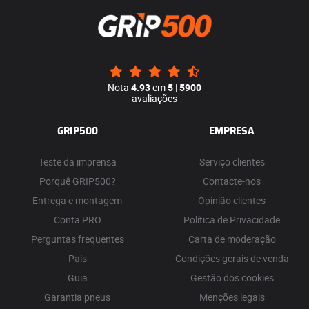
Nota
4.93
em
5
|
5900
avaliações
GRIP500
EMPRESA
Teste da imprensa
Serviço clientes
Porquê GRIP500?
Contacte-nos
Entrega e montagem
Opinião clientes
Conta PRO
Política de Privacidade
Perguntas frequentes
Carta de moderação
País
Condições gerais de venda
Guia
Gestão dos cookies
Garantia pneus
Menções legais