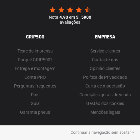
Nota
4.93
em
5
|
5900
avaliações
GRIP500
EMPRESA
Teste da imprensa
Serviço clientes
Porquê GRIP500?
Contacte-nos
Entrega e montagem
Opinião clientes
Conta PRO
Política de Privacidade
Perguntas frequentes
Carta de moderação
País
Condições gerais de venda
Guia
Gestão dos cookies
Garantia pneus
Menções legais
Continuar a navegação sem aceitar >