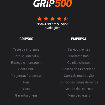
Nota
4.93
em
5
|
5868
avaliações
GRIP500
EMPRESA
Teste da imprensa
Serviço clientes
Porquê GRIP500?
Contacte-nos
Entrega e montagem
Opinião clientes
Conta PRO
Política de Privacidade
Perguntas frequentes
Carta de moderação
País
Condições gerais de venda
Guia
Gestão dos cookies
Garantia pneus
Menções legais