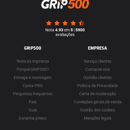
Nota
4.93
em
5
|
5900
avaliações
GRIP500
EMPRESA
Teste da imprensa
Serviço clientes
Porquê GRIP500?
Contacte-nos
Entrega e montagem
Opinião clientes
Conta PRO
Política de Privacidade
Perguntas frequentes
Carta de moderação
País
Condições gerais de venda
Guia
Gestão dos cookies
Garantia pneus
Menções legais