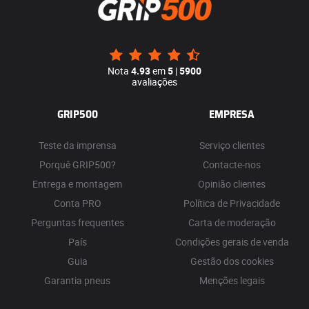
Nota
4.93
em
5
|
5900
avaliações
GRIP500
EMPRESA
Teste da imprensa
Serviço clientes
Porquê GRIP500?
Contacte-nos
Entrega e montagem
Opinião clientes
Conta PRO
Política de Privacidade
Perguntas frequentes
Carta de moderação
País
Condições gerais de venda
Guia
Gestão dos cookies
Garantia pneus
Menções legais