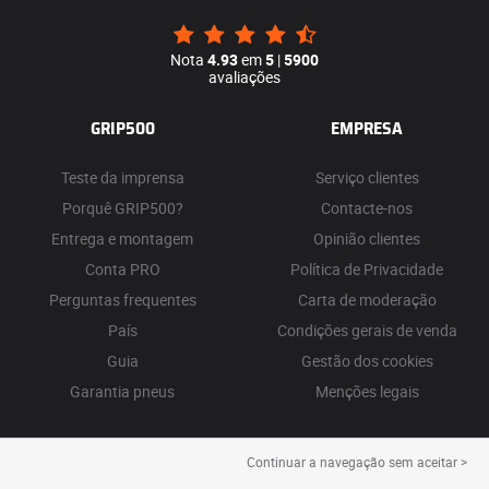
Nota
4.93
em
5
|
5900
avaliações
GRIP500
EMPRESA
Teste da imprensa
Serviço clientes
Porquê GRIP500?
Contacte-nos
Entrega e montagem
Opinião clientes
Conta PRO
Política de Privacidade
Perguntas frequentes
Carta de moderação
País
Condições gerais de venda
Guia
Gestão dos cookies
Garantia pneus
Menções legais
Continuar a navegação sem aceitar >