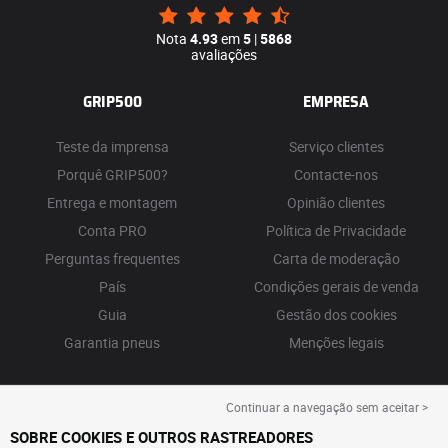
Nota
4.93
em
5
|
5868
avaliações
GRIP500
EMPRESA
Teste da imprensa
Serviço clientes
Porquê GRIP500?
Contacte-nos
Entrega e montagem
Opinião clientes
Conta PRO
Política de Privacidade
Perguntas frequentes
Carta de moderação
País
Condições gerais de venda
Guia
Gestão dos cookies
Garantia pneus
Menções legais
Continuar a navegação sem aceitar >
SOBRE COOKIES E OUTROS RASTREADORES