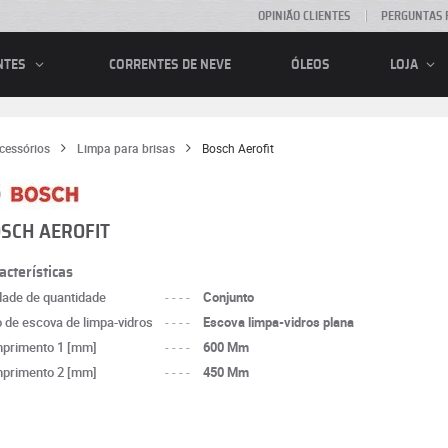
OPINIÃO CLIENTES
PERGUNTAS 
CORRENTES DE NEVE
ÓLEOS
NTES
LOJA
cessórios
Limpa para brisas
Bosch Aerofit
SCH AEROFIT
acterísticas
dade de quantidade
----
Conjunto
o de escova de limpa-vidros
----
Escova limpa-vidros plana
primento 1 [mm]
----
600 Mm
primento 2 [mm]
----
450 Mm