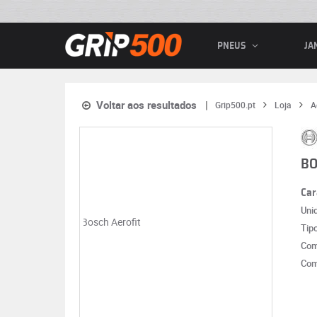
PNEUS
JA
Voltar aos resultados
Grip500.pt
Loja
A
BO
Car
Uni
Tip
Com
Com