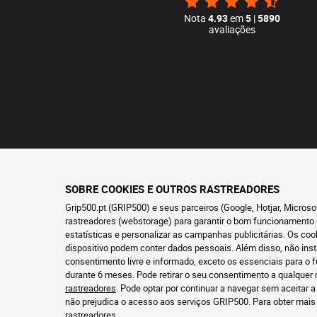
Nota
4.93
em
5
|
5890
avaliações
SOBRE COOKIES E OUTROS RASTREADORES
Grip500.pt (GRIP500) e seus parceiros (Google, Hotjar, Micros
rastreadores (webstorage) para garantir o bom funcionamento 
estatísticas e personalizar as campanhas publicitárias. Os co
dispositivo podem conter dados pessoais. Além disso, não ins
consentimento livre e informado, exceto os essenciais para 
durante 6 meses. Pode retirar o seu consentimento a qualque
rastreadores
. Pode optar por continuar a navegar sem aceitar a
não prejudica o acesso aos serviços GRIP500. Para obter mai
rastreadores
.