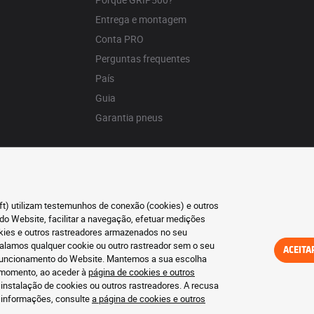
Entrega e montagem
Conta PRO
Perguntas frequentes
País
Guia
Garantia pneus
oft) utilizam testemunhos de conexão (cookies) e outros
do Website, facilitar a navegação, efetuar medições
okies e outros rastreadores armazenados no seu
talamos qualquer cookie ou outro rastreador sem o seu
ACEITA
o funcionamento do Website. Mantemos a sua escolha
r momento, ao aceder à
página de cookies e outros
 instalação de cookies ou outros rastreadores. A recusa
s informações, consulte
a página de cookies e outros