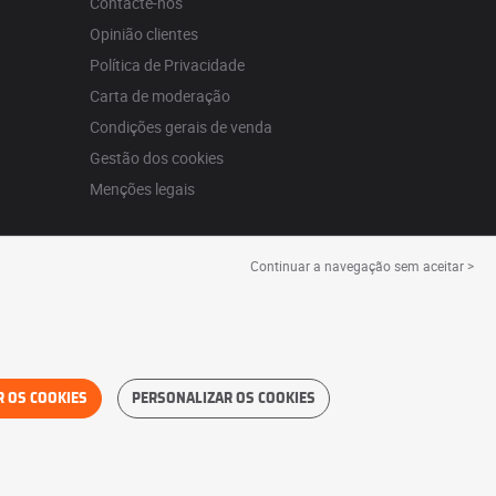
Contacte-nos
Opinião clientes
Política de Privacidade
Carta de moderação
Condições gerais de venda
Gestão dos cookies
Menções legais
Continuar a navegação sem aceitar >
R OS COOKIES
PERSONALIZAR OS COOKIES