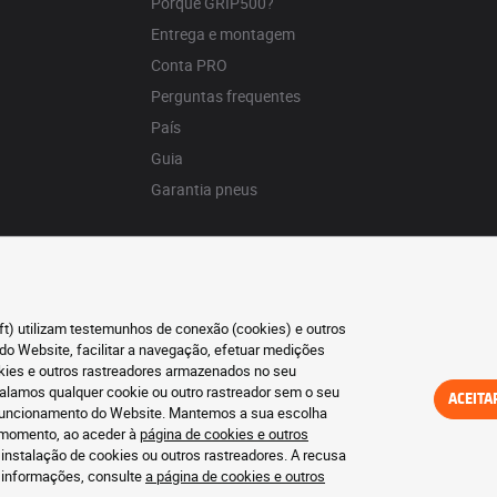
Porquê GRIP500?
Entrega e montagem
Conta PRO
Perguntas frequentes
País
Guia
Garantia pneus
oft) utilizam testemunhos de conexão (cookies) e outros
do Website, facilitar a navegação, efetuar medições
okies e outros rastreadores armazenados no seu
talamos qualquer cookie ou outro rastreador sem o seu
ACEITA
o funcionamento do Website. Mantemos a sua escolha
r momento, ao aceder à
página de cookies e outros
 instalação de cookies ou outros rastreadores. A recusa
s informações, consulte
a página de cookies e outros