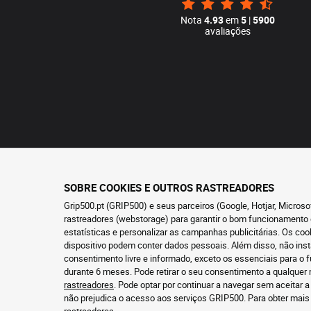
Nota
4.93
em
5
|
5900
avaliações
SOBRE COOKIES E OUTROS RASTREADORES
Grip500.pt (GRIP500) e seus parceiros (Google, Hotjar, Micros
rastreadores (webstorage) para garantir o bom funcionamento 
estatísticas e personalizar as campanhas publicitárias. Os co
dispositivo podem conter dados pessoais. Além disso, não ins
consentimento livre e informado, exceto os essenciais para 
durante 6 meses. Pode retirar o seu consentimento a qualque
rastreadores
. Pode optar por continuar a navegar sem aceitar a
não prejudica o acesso aos serviços GRIP500. Para obter mai