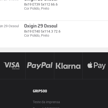
8x19 ET39 5x112 66.6
Cor Polido, Preto
Oxigin 29 Oxsoul
8x19 ET40 5x114.3 72.6
Cor Polido, Preto
GRIP500
Teste da imprensa