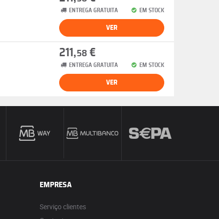
ENTREGA GRATUITA
EM STOCK
VER
211,
€
58
ENTREGA GRATUITA
EM STOCK
VER
EMPRESA
Serviço clientes