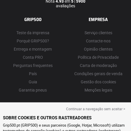
Nota
4.93
em
5
|
5900
avaliações
GRIP500
EMPRESA
Teste da imprensa
Serviço clientes
Porquê GRIP500?
Contacte-nos
Entrega e montagem
Opinião clientes
Conta PRO
Política de Privacidade
Perguntas frequentes
Carta de moderação
País
Condições gerais de venda
Guia
Gestão dos cookies
Garantia pneus
Menções legais
Continuar a navegação sem aceitar >
SOBRE COOKIES E OUTROS RASTREADORES
Grip500.pt (GRIP500) e seus parceiros (Google, Hotjar, Microsoft) utilizam
testemunhos de conexão (cookies) e outros rastreadores (webstorage)