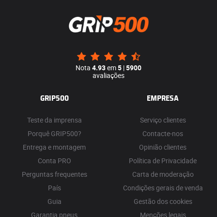
Nota
4.93
em
5
|
5900
avaliações
GRIP500
EMPRESA
Teste da imprensa
Serviço clientes
Porquê GRIP500?
Contacte-nos
Entrega e montagem
Opinião clientes
Conta PRO
Política de Privacidade
Perguntas frequentes
Carta de moderação
País
Condições gerais de venda
Guia
Gestão dos cookies
Garantia pneus
Menções legais