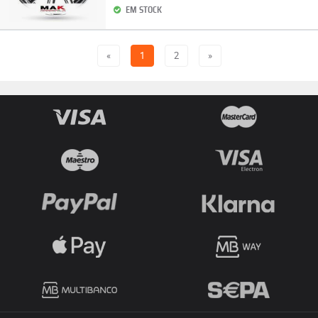
EM STOCK
«
1
2
»